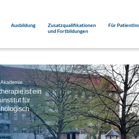
Ausbildung
Zusatzqualifikationen
Für PatientIn
und Fortbildungen
n Akademie
herapie ist ein
nstitut für
chologisch